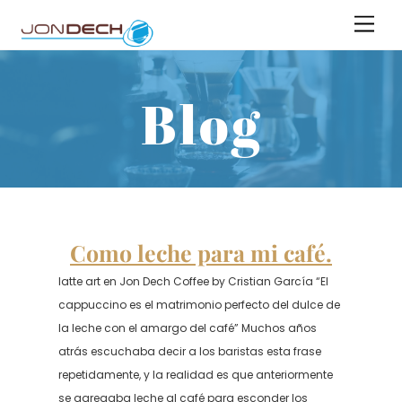
Skip
Men
to
content
Blog
Como leche para mi café.
latte art en Jon Dech Coffee by Cristian García “El
cappuccino es el matrimonio perfecto del dulce de
la leche con el amargo del café” Muchos años
atrás escuchaba decir a los baristas esta frase
repetidamente, y la realidad es que anteriormente
se agregaba leche al café para esconder los