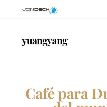
Skip
to
content
yuangyang
Café para D