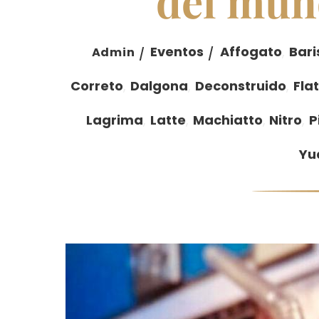
del mun
Eventos
Affogato
,
Bari
Admin
Correto
,
Dalgona
,
Deconstruido
,
Fla
Lagrima
,
Latte
,
Machiatto
,
Nitro
,
P
Yu