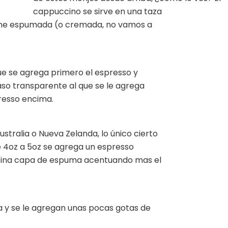
cappuccino se sirve en una taza
eche espumada (o cremada, no vamos a
que se agrega primero el espresso y
vaso transparente al que se le agrega
resso encima.
stralia o Nueva Zelanda, lo único cierto
de 4oz a 5oz se agrega un espresso
a fina capa de espuma acentuando mas el
a y se le agregan unas pocas gotas de