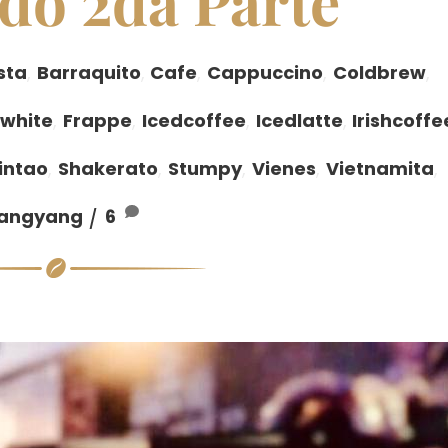
do 2da Parte
sta
,
Barraquito
,
Cafe
,
Cappuccino
,
Coldbrew
,
twhite
,
Frappe
,
Icedcoffee
,
Icedlatte
,
Irishcoffe
intao
,
Shakerato
,
Stumpy
,
Vienes
,
Vietnamita
,
angyang
6