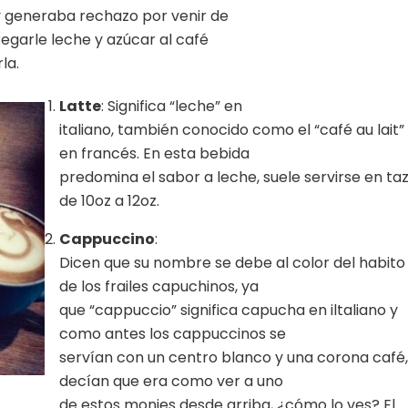
y generaba rechazo por venir de
regarle leche y azúcar al café
la.
Latte
: Significa “leche” en
italiano, también conocido como el “café au lait”
en francés. En esta bebida
predomina el sabor a leche, suele servirse en ta
de 10oz a 12oz.
Cappuccino
:
Dicen que su nombre se debe al color del habito
de los frailes capuchinos, ya
que “cappuccio” significa capucha en iltaliano y
como antes los cappuccinos se
servían con un centro blanco y una corona café,
decían que era como ver a uno
de estos monjes desde arriba, ¿cómo lo ves? El