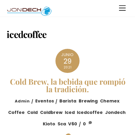
Skip
Men
to
content
icedcoffee
JUNIO
29
2021
Cold Brew, la bebida que rompió
la tradición.
Eventos
Barista
,
Brewing
,
Chemex
,
Admin
Coffee
,
Cold
,
Coldbrew
,
Iced
,
Icedcoffee
,
Jondech
,
Kioto
,
Sca
,
V60
0